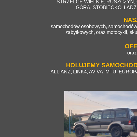
STRZELCE WIELKIE, RUSZCZYN,
GÓRA, STOBIECKO, ŁADZICE
NAS
samochodów osobowych, samochodów d
zabytkowych, oraz motocykli, s
OFE
oraz
HOLUJEMY SAMOCHODY
ALLIANZ, LINK4, AVIVA, MTU, EURO