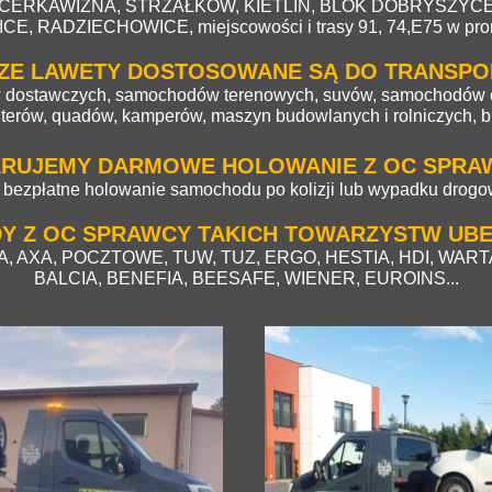
 CERKAWIZNA, STRZAŁKÓW, KIETLIN, BLOK DOBRYSZYCE
, RADZIECHOWICE, miejscowości i trasy 91, 74,E75 w pro
ZE LAWETY DOSTOSOWANE SĄ DO TRANSPO
ostawczych, samochodów terenowych, suvów, samochodów c
kuterów, quadów, kamperów, maszyn budowlanych i rolniczych
RUJEMY DARMOWE HOLOWANIE Z OC SPRA
 bezpłatne holowanie samochodu po kolizji lub wypadku drog
 Z OC SPRAWCY TAKICH TOWARZYSTW UBE
PA, AXA, POCZTOWE, TUW, TUZ, ERGO, HESTIA, HDI, WAR
BALCIA, BENEFIA, BEESAFE, WIENER, EUROINS...