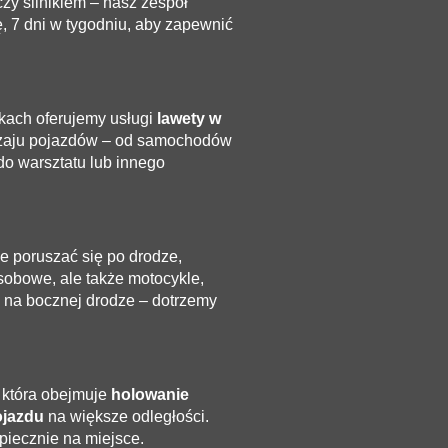
zy silnikiem – nasz zespół
, 7 dni w tygodniu, aby zapewnić
kach oferujemy usługi
lawety w
odzaju pojazdów – od samochodów
o warsztatu lub innego
 poruszać się po drodze,
obowe, ale także motocykle,
zy na bocznej drodze – dotrzemy
 która obejmuje
holowanie
ojazdu
na większe odległości.
piecznie na miejsce.