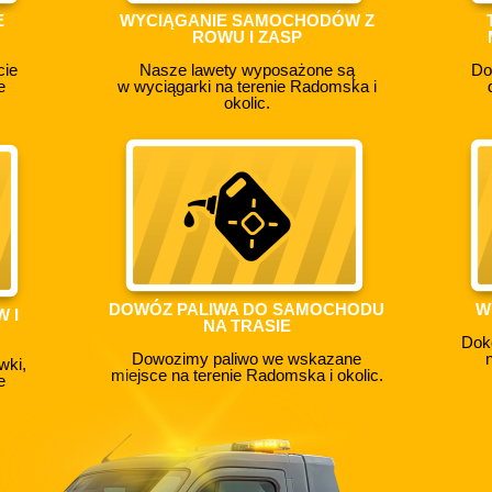
E
WYCIĄGANIE SAMOCHODÓW Z
ROWU I ZASP
cie
Nasze lawety wyposażone są
Do
e
w wyciągarki na terenie Radomska i
okolic.
DOWÓZ PALIWA DO SAMOCHODU
W
 I
NA TRASIE
Dok
Dowozimy paliwo we wskazane
wki,
miejsce na terenie Radomska i okolic.
e