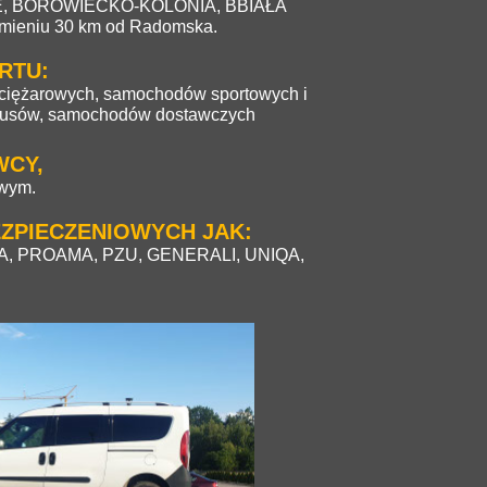
, BOROWIECKO-KOLONIA, BBIAŁA
mieniu 30 km od Radomska.
RTU:
iężarowych, samochodów sportowych i
, busów, samochodów dostawczych
WCY,
owym.
ZPIECZENIOWYCH JAK:
TA, PROAMA, PZU, GENERALI, UNIQA,