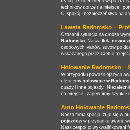
reakcji i skutecznego wsparcia. 
techników dotrze na miejsce i po
Ci spokój i bezpieczeństwo na dr
Laweta Radomsko – Prof
Czasami sytuacja na drodze wyma
Radomsku
. Nasza flota
nowocze
osobowych, vanów, suvów po do
wskazanego przez Ciebie miejsca
Holowanie Radomsko – S
W przypadku poważniejszych awar
oferujemy
holowanie w Radoms
quady i inne pojazdy.. Niezależni
na miejsce i zapewnimy szybkie 
Auto Holowanie Radoms
Nasza firma specjalizuje się w a
pojazdów
w przypadku awarii, wy
Nasz zespół to wykwalifikowani f