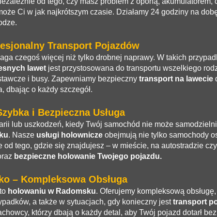
Niezależnie od tego, czy masz problem z oponą, akumulatorem, c
może Ci w jak najkrótszym czasie. Działamy 24 godziny na dobę
odze.
esjonalny Transport Pojazdów
ga czegoś więcej niż tylko drobnej naprawy. W takich przypad
snych lawet
jest przystosowana do transportu wszelkiego r
stawcze i busy. Zapewniamy bezpieczny
transport na lawecie
d
, dbając o każdy szczegół.
zybka i Bezpieczna Usługa
ii lub uszkodzeń, kiedy Twój samochód nie może samodzielnie
ku
. Nasze
usługi holownicze
obejmują nie tylko samochody os
e od tego, gdzie się znajdujesz – w mieście, na autostradzie c
oraz
bezpieczne holowanie Twojego pojazdu.
ko – Kompleksowa Obsługa
uto
holowaniu w Radomsku
. Oferujemy kompleksową obsługę,
padków, a także w sytuacjach, gdy konieczny jest
transport p
achowcy, którzy dbają o każdy detal, aby Twój pojazd dotarł bez